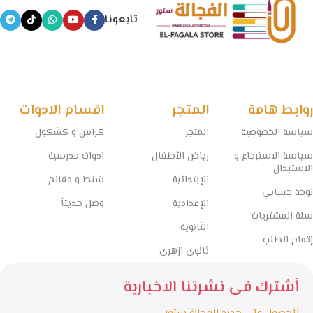
الأدوات المكتبية والكشاكيل.
تابعونا
نسعى في الفجالة ستور إلى تقديم منتجات تعليمية موثوقة ومصادر
معتمدة تساعد الطلاب على التفوق، مع الحفاظ على أسعار تنافسية
وخدمة توصيل سريعة تغطي جميع المحافظات.
🧠 مستقبل التعليم يبدأ من هنا… خلي المذاكرة أسهل مع الفجالة!
روابط هامة
المتجر
اقسام الادوات
سياسة الخصوصية
المتجر
كراس و كشكول
سياسة الاسترجاع و
رياض الأطفال
ادوات مدرسية
الاستبدال
الإبتدائية
شنط و مقالم
لوحة حسابي
الإعدادية
وصل حديثاً
سلة المشتريات
الثانوية
إتمام الطلب
ثانوى ازهرى
أشترك فى نشرتنا الاخبارية