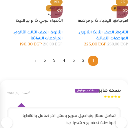
-10%
-10%
غير متوفر
غير متوفر
كيمياء
لغة عربية
افوجادرو كيمياء ث ع مراجعة
الأضواء عربي ث ع بوكليت
نهائية
الامتحانات
الثانوية
,
الصف الثالث الثانوي
,
الثانوية
,
الصف الثالث الثانوي
,
المراجعات النهائية
المراجعات النهائية
190,00
EGP
225,00
EGP
210,00
EGP
250,00
EGP
→
6
5
4
3
2
1
بسمه صابر
مستخدم موثوق
أغسطس 5, 2026
★★★★★
تعامل ممتاز وتواصيل سريع ومش اخر تعامل والهداية
الاواصلت تحفه بجد شكرا جدا