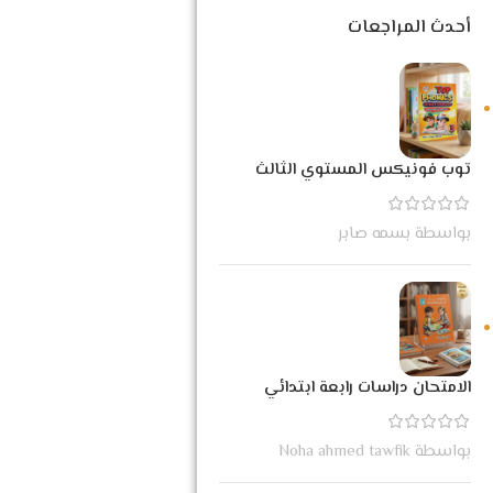
أحدث المراجعات
توب فونيكس المستوي الثالث
بواسطة بسمه صابر
الامتحان دراسات رابعة ابتدائي
بواسطة Noha ahmed tawfik