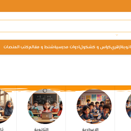
انوية
ازهري
كراس و كشكول
ادوات مدرسية
شنط و مقالم
كتب المنصات
الإعدادية
الثانوية
ثا