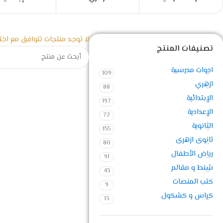
لا توجد منتجات تتوافق مع اختي
تصنيفات المنتج
ادوات مدرسية
109
ازهري
88
الإبتدائية
197
الإعدادية
72
الثانوية
155
ثانوى ازهرى
80
رياض الأطفال
91
شنط و مقالم
43
كتب المنصات
9
كراس و كشكول
13