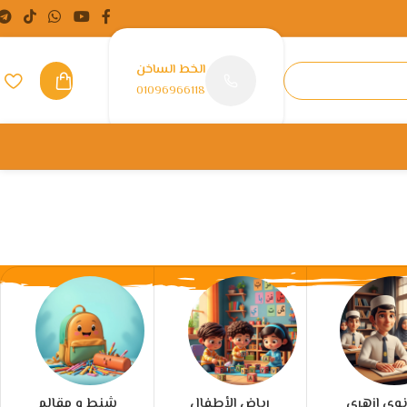
الخط الساخن
01096966118
نوى ازهرى
رياض الأطفال
شنط و مقالم