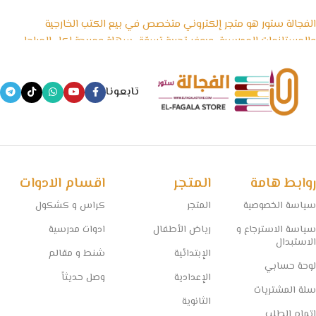
الفجالة ستور هو متجر إلكتروني متخصص في بيع الكتب الخارجية
والمستلزمات المدرسية، ويوفر تجربة تسوّق سهلة ومريحة لكل المراحل
الدراسية، بداية من رياض الأطفال وحتى الثانوية العامة، بالإضافة إلى
الأدوات المكتبية والكشاكيل.
تابعونا
نسعى في الفجالة ستور إلى تقديم منتجات تعليمية موثوقة ومصادر
معتمدة تساعد الطلاب على التفوق، مع الحفاظ على أسعار تنافسية
وخدمة توصيل سريعة تغطي جميع المحافظات.
🧠 مستقبل التعليم يبدأ من هنا… خلي المذاكرة أسهل مع الفجالة!
روابط هامة
المتجر
اقسام الادوات
سياسة الخصوصية
المتجر
كراس و كشكول
سياسة الاسترجاع و
رياض الأطفال
ادوات مدرسية
الاستبدال
الإبتدائية
شنط و مقالم
لوحة حسابي
الإعدادية
وصل حديثاً
سلة المشتريات
الثانوية
إتمام الطلب