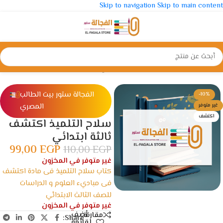
Skip to navigation
Skip to main content
الرئيسية
/
الإبتدائية
/
الصف الثالث الأبتدائي
الفجالة ستور بيت الطالب
-10%
المصري
غير متوفر
اكتشف
سلاح التلميذ اكتشف
ثالثة ابتدائي
99,00
EGP
110,00
EGP
غير متوفر في المخزون
كتاب سلاح التلميذ فى مادة اكتشف
فى مباديء العلوم و الدراسات
للصف الثالث الابتدائي
غير متوفر في المخزون
أضف
مقارنة
Share:
لقائمة