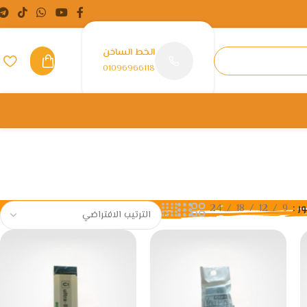
الخط الساخن
01096966118
ور
9
12
18
24