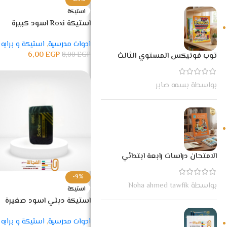
استيكة
استيكة Roxi اسود كبيرة
ادوات مدرسية
,
استيكة و برايه
6,00
EGP
8,00
EGP
توب فونيكس المستوي الثالث
بواسطة بسمه صابر
الامتحان دراسات رابعة ابتدائي
-9%
بواسطة Noha ahmed tawfik
استيكة
استيكة ديلي اسود صغيرة
00510
ادوات مدرسية
,
استيكة و برايه