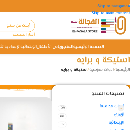
Skip to navigation
Skip to main content
أختار التصنيف
الصفحة الرئيسية
المتجر
رياض الأطفال
الإبتدائية
الإعدادية
الث
استيكة و برايه
الرئيسية
/
ادوات مدرسية
/
استيكة و برايه
عرض 1–20 من أصل 23 نتيجة
تصنيفات المنتج
ادوات مدرسية
109
ازهري
88
الإبتدائية
197