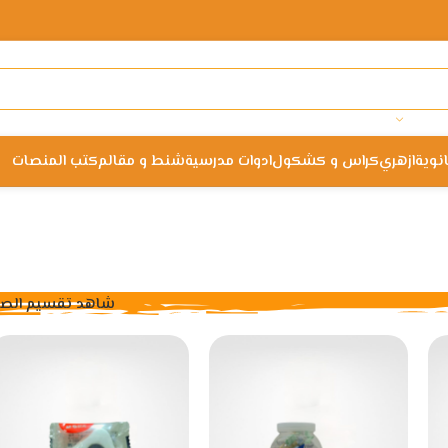
انوية
ازهري
كراس و كشكول
ادوات مدرسية
شنط و مقالم
كتب المنصات
شاهد تقسيم الص