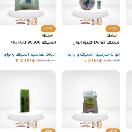
-25%
-13%
استيكة
استيكة
استيكة Doms كبيرة الوان
استيكة MG-AXP963U6
موديل 8676
ادوات مدرسية
,
استيكة و برايه
ادوات مدرسية
,
استيكة و برايه
15,00
EGP
7,00
EGP
20,00
EGP
8,00
EGP
-13%
-25%