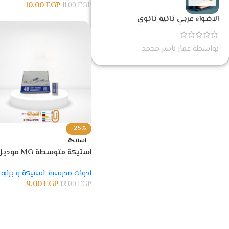
10,00
EGP
11,00
EGP
الاضواء عربي ثانية ثانوي
بواسطة عمار ياسر محمد
-25%
استيكة
استيكة متوسطة MG مود
AXPN0761
ادوات مدرسية
,
استيكة و برايه
9,00
EGP
12,00
EGP