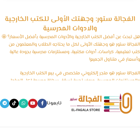
الفجالة ستور: وجهتك الأولى للكتب الخارجية
والادوات المدرسية
هل تبحث عن أفضل الكتب الخارجية والأدوات المدرسية بأفضل الأسعار؟ 🤩
الفجالة ستور هو وجهتك الأولى لكل ما يحتاجه الطلاب والمعلمون من
كتب تعليمية، كراسات، أدوات مكتبية، ومستلزمات مدرسية بجودة عالية
وأسعار في متناول الجميع!
الفجالة ستور هو متجر إلكتروني متخصص في بيع الكتب الخارجية
والمستلزمات المدرسية، ويوفر تجربة تسوّق سهلة ومريحة لكل المراحل
الدراسية، بداية من رياض الأطفال وحتى الثانوية العامة، بالإضافة إلى
الأدوات المكتبية والكشاكيل.
تابعونا
نسعى في الفجالة ستور إلى تقديم منتجات تعليمية موثوقة ومصادر
معتمدة تساعد الطلاب على التفوق، مع الحفاظ على أسعار تنافسية
وخدمة توصيل سريعة تغطي جميع المحافظات.
🧠 مستقبل التعليم يبدأ من هنا… خلي المذاكرة أسهل مع الفجالة!