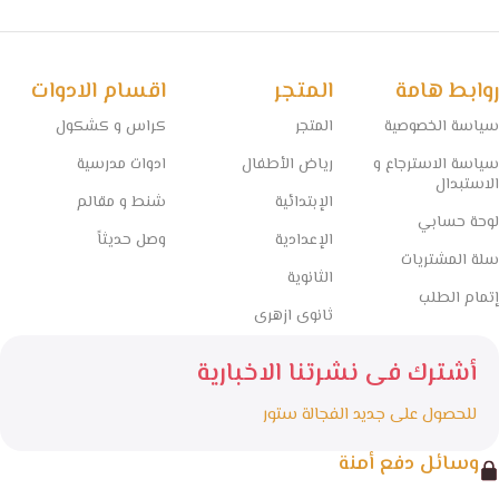
وخدمة توصيل سريعة تغطي جميع المحافظات.
🧠 مستقبل التعليم يبدأ من هنا… خلي المذاكرة أسهل مع الفجالة!
روابط هامة
المتجر
اقسام الادوات
سياسة الخصوصية
المتجر
كراس و كشكول
سياسة الاسترجاع و
رياض الأطفال
ادوات مدرسية
الاستبدال
الإبتدائية
شنط و مقالم
لوحة حسابي
الإعدادية
وصل حديثاً
سلة المشتريات
الثانوية
إتمام الطلب
ثانوى ازهرى
أشترك فى نشرتنا الاخبارية
للحصول على جديد الفجالة ستور
وسائل دفع أمنة