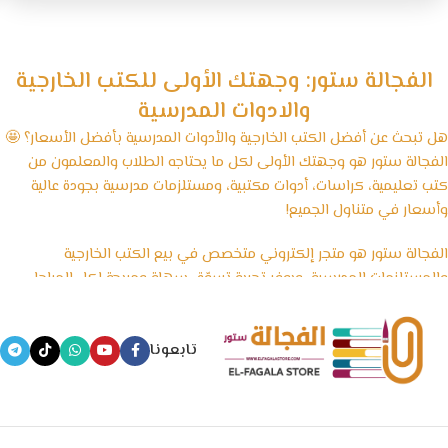
الفجالة ستور: وجهتك الأولى للكتب الخارجية
والادوات المدرسية
هل تبحث عن أفضل الكتب الخارجية والأدوات المدرسية بأفضل الأسعار؟ 🤩
الفجالة ستور هو وجهتك الأولى لكل ما يحتاجه الطلاب والمعلمون من
كتب تعليمية، كراسات، أدوات مكتبية، ومستلزمات مدرسية بجودة عالية
وأسعار في متناول الجميع!
الفجالة ستور هو متجر إلكتروني متخصص في بيع الكتب الخارجية
والمستلزمات المدرسية، ويوفر تجربة تسوّق سهلة ومريحة لكل المراحل
الدراسية، بداية من رياض الأطفال وحتى الثانوية العامة، بالإضافة إلى
الأدوات المكتبية والكشاكيل.
تابعونا
نسعى في الفجالة ستور إلى تقديم منتجات تعليمية موثوقة ومصادر
معتمدة تساعد الطلاب على التفوق، مع الحفاظ على أسعار تنافسية
وخدمة توصيل سريعة تغطي جميع المحافظات.