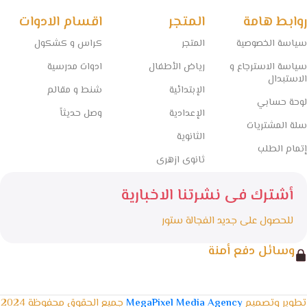
🧠 مستقبل التعليم يبدأ من هنا… خلي المذاكرة أسهل مع الفجالة!
روابط هامة
المتجر
اقسام الادوات
سياسة الخصوصية
المتجر
كراس و كشكول
سياسة الاسترجاع و
رياض الأطفال
ادوات مدرسية
الاستبدال
الإبتدائية
شنط و مقالم
لوحة حسابي
الإعدادية
وصل حديثاً
سلة المشتريات
الثانوية
إتمام الطلب
ثانوى ازهرى
أشترك فى نشرتنا الاخبارية
للحصول على جديد الفجالة ستور
وسائل دفع أمنة
تطوير وتصميم
MegaPixel Media Agency
جميع الحقوق محفوظة 2024