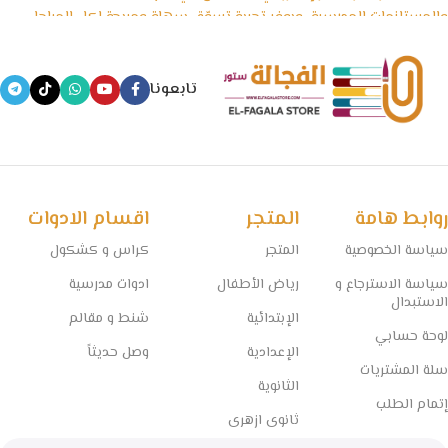
والمستلزمات المدرسية، ويوفر تجربة تسوّق سهلة ومريحة لكل المراحل
الدراسية، بداية من رياض الأطفال وحتى الثانوية العامة، بالإضافة إلى
الأدوات المكتبية والكشاكيل.
تابعونا
نسعى في الفجالة ستور إلى تقديم منتجات تعليمية موثوقة ومصادر
معتمدة تساعد الطلاب على التفوق، مع الحفاظ على أسعار تنافسية
وخدمة توصيل سريعة تغطي جميع المحافظات.
🧠 مستقبل التعليم يبدأ من هنا… خلي المذاكرة أسهل مع الفجالة!
روابط هامة
المتجر
اقسام الادوات
سياسة الخصوصية
المتجر
كراس و كشكول
سياسة الاسترجاع و
رياض الأطفال
ادوات مدرسية
الاستبدال
الإبتدائية
شنط و مقالم
لوحة حسابي
الإعدادية
وصل حديثاً
سلة المشتريات
الثانوية
إتمام الطلب
ثانوى ازهرى