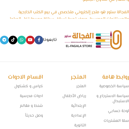
الفجالة ستور هو متجر إلكتروني متخصص في بيع الكتب الخارجية
والمستلزمات المدرسية، ويوفر تجربة تسوّق سهلة ومريحة لكل المراحل
الدراسية، بداية من رياض الأطفال وحتى الثانوية العامة، بالإضافة إلى
الأدوات المكتبية والكشاكيل.
تابعونا
نسعى في الفجالة ستور إلى تقديم منتجات تعليمية موثوقة ومصادر
معتمدة تساعد الطلاب على التفوق، مع الحفاظ على أسعار تنافسية
وخدمة توصيل سريعة تغطي جميع المحافظات.
🧠 مستقبل التعليم يبدأ من هنا… خلي المذاكرة أسهل مع الفجالة!
روابط هامة
المتجر
اقسام الادوات
سياسة الخصوصية
المتجر
كراس و كشكول
سياسة الاسترجاع و
رياض الأطفال
ادوات مدرسية
الاستبدال
الإبتدائية
شنط و مقالم
لوحة حسابي
الإعدادية
وصل حديثاً
سلة المشتريات
الثانوية