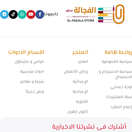
الدراسية، بداية من رياض الأطفال وحتى الثانوية العامة، بالإضافة إلى
الأدوات المكتبية والكشاكيل.
تابعونا
نسعى في الفجالة ستور إلى تقديم منتجات تعليمية موثوقة ومصادر
معتمدة تساعد الطلاب على التفوق، مع الحفاظ على أسعار تنافسية
وخدمة توصيل سريعة تغطي جميع المحافظات.
🧠 مستقبل التعليم يبدأ من هنا… خلي المذاكرة أسهل مع الفجالة!
روابط هامة
المتجر
اقسام الادوات
سياسة الخصوصية
المتجر
كراس و كشكول
سياسة الاسترجاع و
رياض الأطفال
ادوات مدرسية
الاستبدال
الإبتدائية
شنط و مقالم
لوحة حسابي
الإعدادية
وصل حديثاً
سلة المشتريات
الثانوية
إتمام الطلب
ثانوى ازهرى
أشترك فى نشرتنا الاخبارية