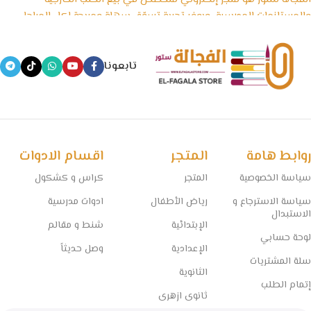
والمستلزمات المدرسية، ويوفر تجربة تسوّق سهلة ومريحة لكل المراحل
الدراسية، بداية من رياض الأطفال وحتى الثانوية العامة، بالإضافة إلى
الأدوات المكتبية والكشاكيل.
تابعونا
نسعى في الفجالة ستور إلى تقديم منتجات تعليمية موثوقة ومصادر
معتمدة تساعد الطلاب على التفوق، مع الحفاظ على أسعار تنافسية
وخدمة توصيل سريعة تغطي جميع المحافظات.
🧠 مستقبل التعليم يبدأ من هنا… خلي المذاكرة أسهل مع الفجالة!
روابط هامة
المتجر
اقسام الادوات
سياسة الخصوصية
المتجر
كراس و كشكول
سياسة الاسترجاع و
رياض الأطفال
ادوات مدرسية
الاستبدال
الإبتدائية
شنط و مقالم
لوحة حسابي
الإعدادية
وصل حديثاً
سلة المشتريات
الثانوية
إتمام الطلب
ثانوى ازهرى