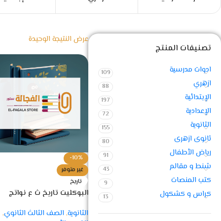
عرض النتيجة الوحيدة
تصنيفات المنتج
ادوات مدرسية
109
ازهري
88
الإبتدائية
197
الإعدادية
72
الثانوية
155
ثانوى ازهرى
80
رياض الأطفال
91
-10%
شنط و مقالم
43
غير متوفر
كتب المنصات
تاريخ
9
البوكليت تاريخ ث ع نواتج
كراس و كشكول
13
التعلم
الثانوية
,
الصف الثالث الثانوي
,