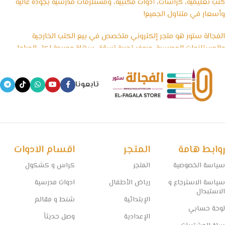
كتب تعليمية، كراسات، أدوات مكتبية، ومستلزمات مدرسية بجودة عالية
وأسعار في متناول الجميع!
الفجالة ستور هو متجر إلكتروني متخصص في بيع الكتب الخارجية
والمستلزمات المدرسية، ويوفر تجربة تسوّق سهلة ومريحة لكل المراحل
الدراسية، بداية من رياض الأطفال وحتى الثانوية العامة، بالإضافة إلى
الأدوات المكتبية والكشاكيل.
تابعونا
نسعى في الفجالة ستور إلى تقديم منتجات تعليمية موثوقة ومصادر
معتمدة تساعد الطلاب على التفوق، مع الحفاظ على أسعار تنافسية
وخدمة توصيل سريعة تغطي جميع المحافظات.
🧠 مستقبل التعليم يبدأ من هنا… خلي المذاكرة أسهل مع الفجالة!
روابط هامة
المتجر
اقسام الادوات
سياسة الخصوصية
المتجر
كراس و كشكول
سياسة الاسترجاع و
رياض الأطفال
ادوات مدرسية
الاستبدال
الإبتدائية
شنط و مقالم
لوحة حسابي
الإعدادية
وصل حديثاً