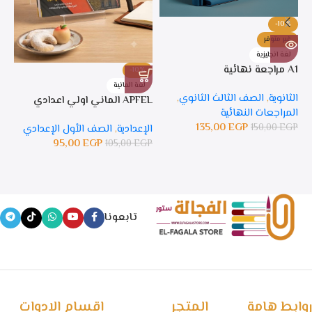
-10%
غير متوفر
لغة انجليزية
A1 مراجعة نهائية
-10%
%
لغة المانية
ل
الثانوية
,
الصف الثالث الثانوي
,
APFEL الماني اولي اعدادي
APFEL 
المراجعات النهائية
135,00
EGP
150,00
EGP
الإعدادية
,
الصف الأول الإعدادي
ال
95,00
EGP
105,00
EGP
GP
تابعونا
روابط هامة
المتجر
اقسام الادوات