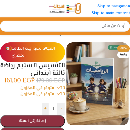
Skip to navigation
Skip to main content
الرئيسية
/
الإبتدائية
/
الصف الثالث الأبتدائي
الفجالة ستور بيت الطالب
-10%
المصري
رياضة
التأسيس السليم رياضة
ثالثة ابتدائي
161,00
EGP
179,00
EGP
10 متوفر في المخزون
10 متوفر في المخزون
+
-
إضافة إلى السلة