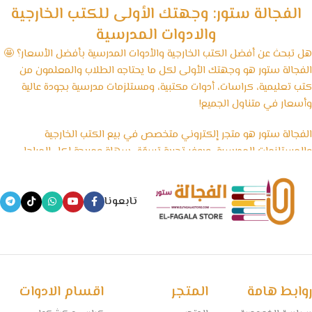
الفجالة ستور: وجهتك الأولى للكتب الخارجية
والادوات المدرسية
هل تبحث عن أفضل الكتب الخارجية والأدوات المدرسية بأفضل الأسعار؟ 🤩
الفجالة ستور هو وجهتك الأولى لكل ما يحتاجه الطلاب والمعلمون من
كتب تعليمية، كراسات، أدوات مكتبية، ومستلزمات مدرسية بجودة عالية
وأسعار في متناول الجميع!
الفجالة ستور هو متجر إلكتروني متخصص في بيع الكتب الخارجية
والمستلزمات المدرسية، ويوفر تجربة تسوّق سهلة ومريحة لكل المراحل
الدراسية، بداية من رياض الأطفال وحتى الثانوية العامة، بالإضافة إلى
الأدوات المكتبية والكشاكيل.
تابعونا
نسعى في الفجالة ستور إلى تقديم منتجات تعليمية موثوقة ومصادر
معتمدة تساعد الطلاب على التفوق، مع الحفاظ على أسعار تنافسية
وخدمة توصيل سريعة تغطي جميع المحافظات.
🧠 مستقبل التعليم يبدأ من هنا… خلي المذاكرة أسهل مع الفجالة!
روابط هامة
المتجر
اقسام الادوات