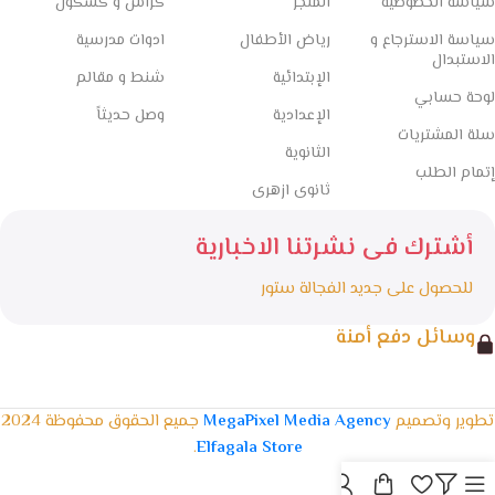
سياسة الخصوصية
المتجر
كراس و كشكول
سياسة الاسترجاع و
رياض الأطفال
ادوات مدرسية
الاستبدال
الإبتدائية
شنط و مقالم
لوحة حسابي
الإعدادية
وصل حديثاً
سلة المشتريات
الثانوية
إتمام الطلب
ثانوى ازهرى
أشترك فى نشرتنا الاخبارية
للحصول على جديد الفجالة ستور
وسائل دفع أمنة
تطوير وتصميم
MegaPixel Media Agency
جميع الحقوق محفوظة 2024
.
Elfagala Store