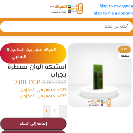
Skip to navigation
Skip to main content
الرئيسية
/
ادوات مدرسية
/
استيكة و برايه
الفجالة ستور بيت الطالب
-13%
المصري
استيكة
استيكة الوان معطرة
بجراب
7,00
EGP
8,00
EGP
23 متوفر في المخزون
23 متوفر في المخزون
+
-
إضافة إلى السلة