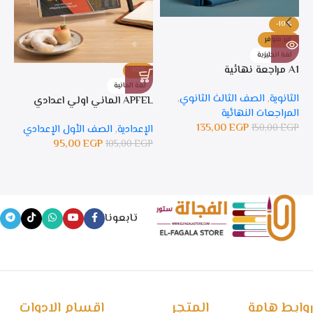
-10%
غير متوفر
لغة انجليزية
A1 مراجعة نهائية
-10%
%
لغة المانية
ل
الثانوية
,
الصف الثالث الثانوي
,
APFEL الماني اولي اعدادي
APFEL 
المراجعات النهائية
135,00
EGP
150,00
EGP
الإعدادية
,
الصف الأول الإعدادي
ال
95,00
EGP
105,00
EGP
GP
تابعونا
روابط هامة
المتجر
اقسام الادوات