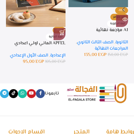
-10%
غير متوفر
لغة انجليزية
A1 مراجعة نهائية
-10%
%
لغة المانية
ل
الثانوية
,
الصف الثالث الثانوي
,
APFEL الماني اولي اعدادي
APFEL 
المراجعات النهائية
135,00
EGP
150,00
EGP
الإعدادية
,
الصف الأول الإعدادي
ال
95,00
EGP
105,00
EGP
GP
تابعونا
روابط هامة
المتجر
اقسام الادوات