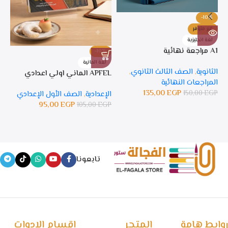
-10%
غير متوفر
لغة انجليزية
A1 مراجعة نهائية
-10%
%
لغة المانية
ل
الثانوية
,
الصف الثالث الثانوي
,
APFEL الماني اولي اعدادي
APFEL 
المراجعات النهائية
135,00
EGP
150,00
EGP
الإعدادية
,
الصف الأول الإعدادي
ال
95,00
EGP
105,00
EGP
GP
تابعونا
روابط هامة
المتجر
اقسام الادوات