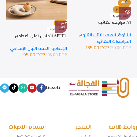
-10%
غير متوفر
لغة انجليزية
A1 مراجعة نهائية
-10%
%
لغة المانية
ل
الثانوية
,
الصف الثالث الثانوي
,
APFEL الماني اولي اعدادي
APFEL 
المراجعات النهائية
135,00
EGP
150,00
EGP
الإعدادية
,
الصف الأول الإعدادي
ال
95,00
EGP
105,00
EGP
GP
تابعونا
روابط هامة
المتجر
اقسام الادوات