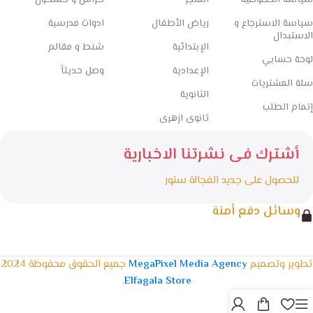
سياسة الخصوصية
المتجر
كراس و كشكول
سياسة الاسترجاع و
رياض الأطفال
ادوات مدرسية
الاستبدال
الإبتدائية
شنط و مقالم
لوحة حسابي
الإعدادية
وصل حديثاً
سلة المشتريات
الثانوية
إتمام الطلب
ثانوى ازهرى
أشترك فى نشرتنا الاخبارية
للحصول على جديد الفجالة ستور
وسائل دفع أمنة
تطوير وتصميم
MegaPixel Media Agency
جميع الحقوق محفوظة 2024
.
Elfagala Store