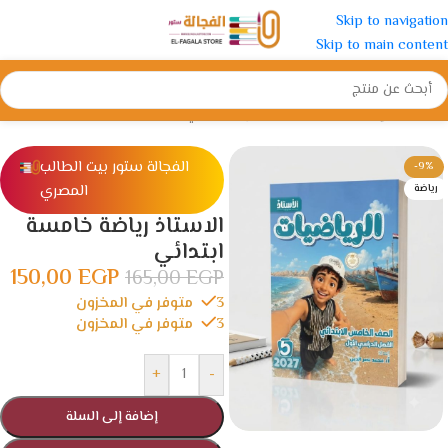
Skip to navigation
Skip to main content
الرئيسية
/
الإبتدائية
/
الصف الخامس الأبتدائي
الفجالة ستور بيت الطالب
-9%
المصري
رياضة
الاستاذ رياضة خامسة
ابتدائي
150,00
EGP
165,00
EGP
3 متوفر في المخزون
3 متوفر في المخزون
+
-
إضافة إلى السلة