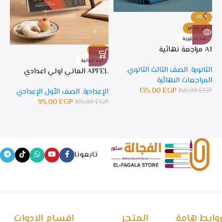
-10%
غير متوفر
لغة انجليزية
A1 مراجعة نهائية
-10%
%
لغة المانية
ل
الثانوية
,
الصف الثالث الثانوي
,
APFEL الماني اولي اعدادي
APFEL 
المراجعات النهائية
135,00
EGP
150,00
EGP
الإعدادية
,
الصف الأول الإعدادي
ال
95,00
EGP
105,00
EGP
GP
تابعونا
روابط هامة
المتجر
اقسام الادوات