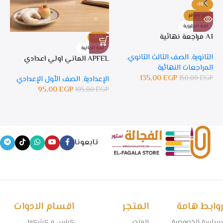
-10%
غير متوفر
لغة انجليزية
A1 مراجعة نهائية
-10%
%
لغة المانية
ل
الثانوية
,
الصف الثالث الثانوي
,
APFEL الماني اولي اعدادي
APFEL 
المراجعات النهائية
135,00
EGP
150,00
EGP
الإعدادية
,
الصف الأول الإعدادي
ال
95,00
EGP
105,00
EGP
GP
تابعونا
روابط هامة
المتجر
اقسام الادوات
سياسة الخصوصية
المتجر
كراس و كشكول