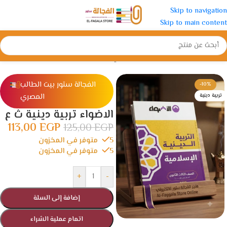
Skip to navigation
Skip to main content
الرئيسية
/
الثانوية
/
الصف الثالث الثانوي
الفجالة ستور بيت الطالب
-10%
المصري
تربية دينية
الاضواء تربية دينية ث ع
113,00
EGP
125,00
EGP
5 متوفر في المخزون
5 متوفر في المخزون
+
-
إضافة إلى السلة
اتمام عملية الشراء