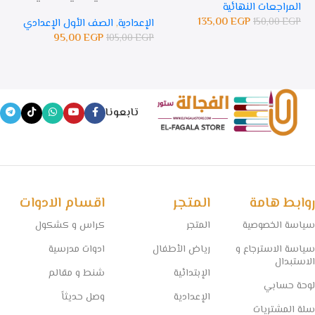
المراجعات النهائية
135,00
EGP
150,00
EGP
الإعدادية
,
الصف الأول الإعدادي
ال
95,00
EGP
105,00
EGP
GP
تابعونا
روابط هامة
المتجر
اقسام الادوات
سياسة الخصوصية
المتجر
كراس و كشكول
سياسة الاسترجاع و
رياض الأطفال
ادوات مدرسية
الاستبدال
الإبتدائية
شنط و مقالم
لوحة حسابي
الإعدادية
وصل حديثاً
سلة المشتريات