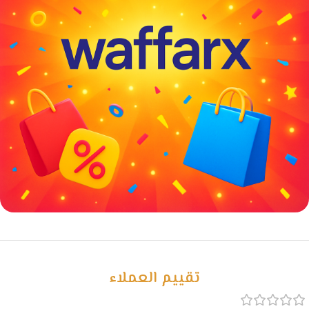
خصومات كبيرة
مع waffarx
تقييم العملاء