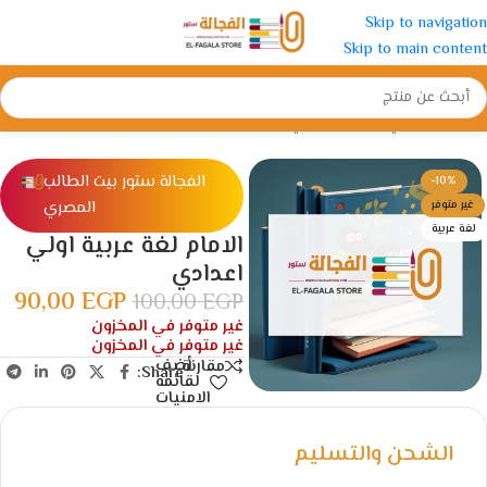
Skip to navigation
Skip to main content
الرئيسية
/
ازهري
/
اعدادى ازهري
الفجالة ستور بيت الطالب
-10%
المصري
غير متوفر
لغة عربية
الامام لغة عربية اولي
اعدادي
90,00
EGP
100,00
EGP
غير متوفر في المخزون
غير متوفر في المخزون
أضف
مقارنة
Share:
لقائمة
الامنيات
الشحن والتسليم