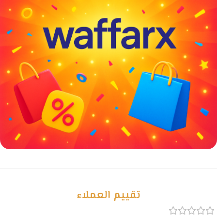
خصومات كبيرة
مع waffarx
تقييم العملاء