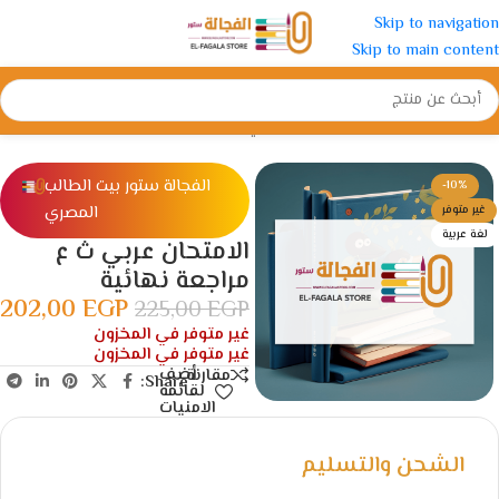
Skip to navigation
Skip to main content
الرئيسية
/
الثانوية
/
الصف الثالث الثانوي
الفجالة ستور بيت الطالب
-10%
المصري
غير متوفر
لغة عربية
الامتحان عربي ث ع
مراجعة نهائية
202,00
EGP
225,00
EGP
غير متوفر في المخزون
غير متوفر في المخزون
أضف
مقارنة
Share:
لقائمة
الامنيات
الشحن والتسليم