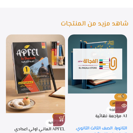
شاهد مزيد من المنتجات
-10%
غير متوفر
لغة انجليزية
A1 مراجعة نهائية
-10%
%
لغة المانية
ل
الثانوية
,
الصف الثالث الثانوي
,
APFEL الماني اولي اعدادي
APFEL 