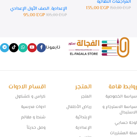
المراجعات النهائية
135,00
EGP
150,00
EGP
الإعدادية
,
الصف الأول الإعدادي
ال
95,00
EGP
105,00
EGP
GP
تابعونا
روابط هامة
المتجر
اقسام الادوات
سياسة الخصوصية
المتجر
كراس و كشكول
سياسة الاسترجاع و
رياض الأطفال
ادوات مدرسية
الاستبدال
الإبتدائية
شنط و مقالم
لوحة حسابي
الإعدادية
وصل حديثاً
سلة المشتريات