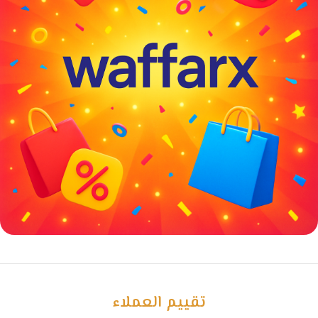
خصومات كبيرة
مع waffarx
تقييم العملاء