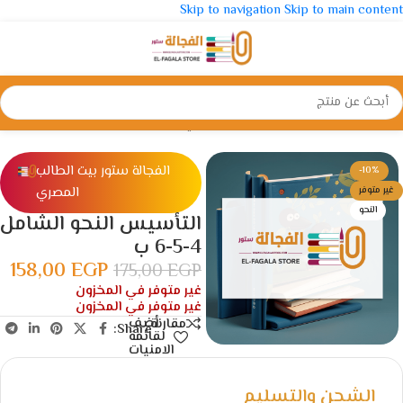
Skip to navigation
Skip to main content
الرئيسية
/
الإبتدائية
/
الصف الرابع الأبتدائي
الفجالة ستور بيت الطالب
-10%
المصري
غير متوفر
النحو
التأسيس النحو الشامل
4-5-6 ب
158,00
EGP
175,00
EGP
غير متوفر في المخزون
غير متوفر في المخزون
أضف
مقارنة
Share:
لقائمة
الامنيات
الشحن والتسليم