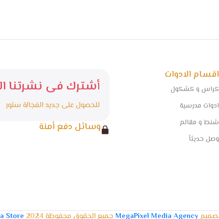
اقسام الادوات
أشترك فى نشرتنا الا
كراس و كشكول
للحصول على جديد الفجالة ستور
ادوات مدرسية
شنط و مقالم
وسائل دفع أمنة
وصل حديثاً
تصميم
MegaPixel Media Agency
جميع الحقوق محفوظة 2024
la Store