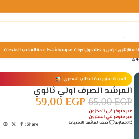
انوية
ازهري
كراس و كشكول
ادوات مدرسية
شنط و مقالم
كتب المنصات
نوي
الفجالة ستور بيت الطالب المصري
المرشد الصرف اولي ثانوي
59,00
EGP
65,00
EGP
غير متوفر في المخزون
غير متوفر في المخزون
مقارنة
أضف لقائمة الامنيات
Share: