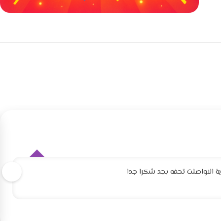
خصومات كبيرة
مع waffarx
 الاواصلت تحفه بجد شكرا جدا