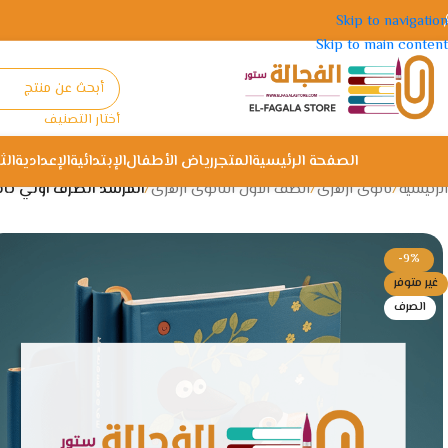
Skip to navigation
Skip to main content
أختار التصنيف
الصفحة الرئيسية
المتجر
رياض الأطفال
الإبتدائية
الإعدادية
الث
الرئيسية
/
ثانوى ازهرى
/
الصف الاول الثانوى ازهرى
/
المرشد الصرف اولي ثا
-9%
غير متوفر
الصرف