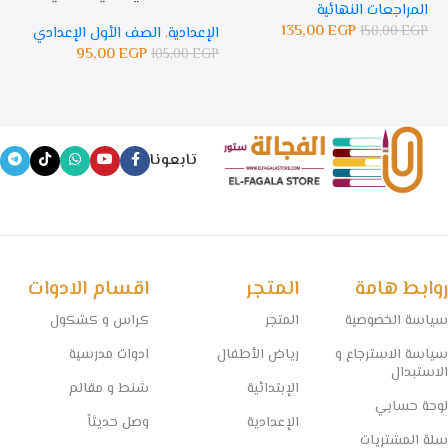
المراجعات النهائية
135,00
EGP
150,00
EGP
الإعدادية
,
الصف الأول الإعدادي
ال
95,00
EGP
105,00
EGP
GP
تابعونا
روابط هامة
المتجر
اقسام الادوات
سياسة الخصوصية
المتجر
كراس و كشكول
سياسة الاسترجاع و
رياض الأطفال
ادوات مدرسية
الاستبدال
الإبتدائية
شنط و مقالم
لوحة حسابي
الإعدادية
وصل حديثاً
سلة المشتريات