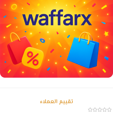
خصومات كبيرة
مع waffarx
تقييم العملاء