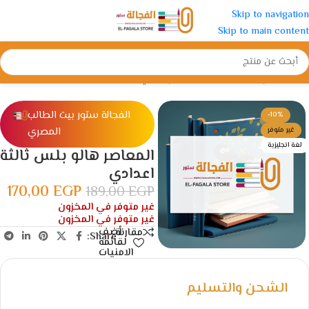
Skip to navigation
Skip to main content
الرئيسية
/
الإعدادية
/
الصف الثالث الإعدادي
الفجالة ستور بيت الطالب
-10%
المصري
غير متوفر
لغة انجليزية
المعاصر هالو بلس ثالثة
اعدادي
170,00
EGP
189,00
EGP
غير متوفر في المخزون
غير متوفر في المخزون
أضف
مقارنة
Share:
لقائمة
الامنيات
الشحن والتسليم