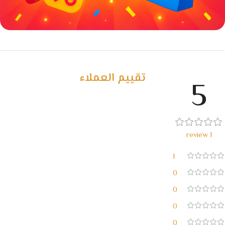
خصومات كبيرة
مع waffarx
تقييم العملاء
5
1 review
1
0
0
0
0