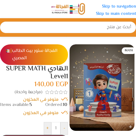
Skip to navigation
Skip to main content
الرئيسية
/
رياض الأطفال
/
كتب التأسيس
الفجالة ستور بيت الطالب
MATH
المصري
الهادي SUPER MATH
Level1
140,00
EGP
(مراجعة واحدة)
5 متوفر في المخزون
Items available:
5
Ordered:
10
5 متوفر في المخزون
+
-