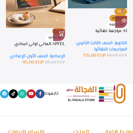
-10%
غير متوفر
لغة انجليزية
A1 مراجعة نهائية
-10%
%
لغة المانية
ل
الثانوية
,
الصف الثالث الثانوي
,
APFEL الماني اولي اعدادي
APFEL 
المراجعات النهائية
135,00
EGP
150,00
EGP
الإعدادية
,
الصف الأول الإعدادي
ال
95,00
EGP
105,00
EGP
GP
تابعونا
روابط هامة
المتجر
اقسام الادوات