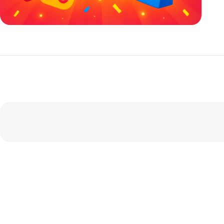
خصومات كبيرة
مع waffarx