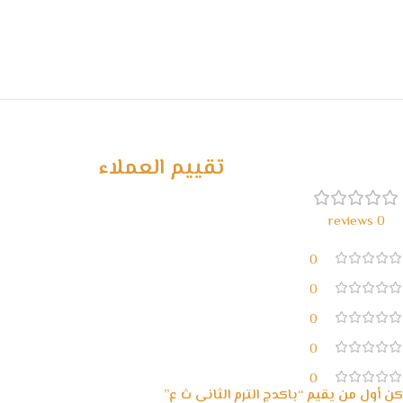
تقييم العملاء
0 reviews
0
0
0
0
0
كن أول من يقيم “باكدج الترم الثاني ث ع”