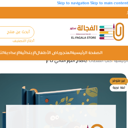
Skip to navigation
Skip to main content
أختار التصنيف
الصفحة الرئيسية
المتجر
رياض الأطفال
الإبتدائية
الإعدادية
الث
الرئيسية
/
كتب المنصات
/
باكدج الترم الثاني ث ع
غير متوفر
لغة عربية