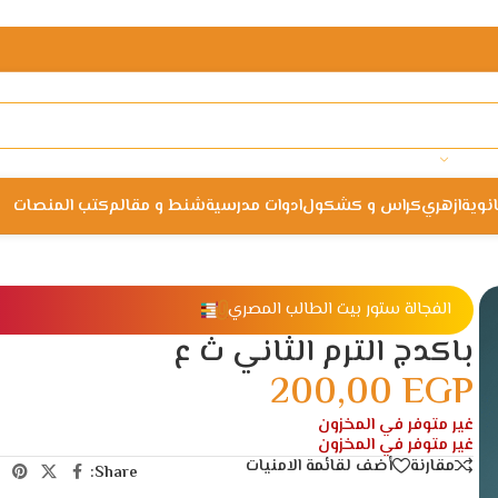
انوية
ازهري
كراس و كشكول
ادوات مدرسية
شنط و مقالم
كتب المنصات
الفجالة ستور بيت الطالب المصري
باكدج الترم الثاني ث ع
200,00
EGP
غير متوفر في المخزون
غير متوفر في المخزون
مقارنة
أضف لقائمة الامنيات
Share: