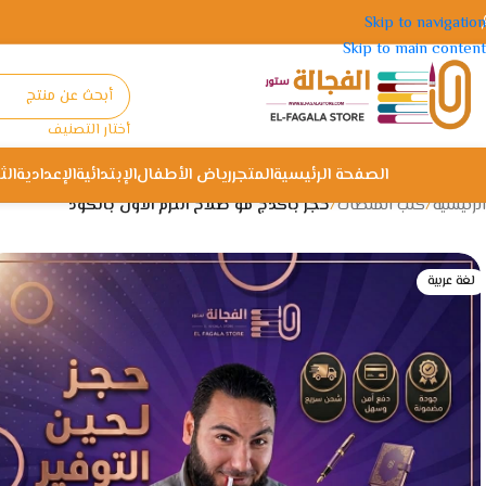
Skip to navigation
Skip to main content
أختار التصنيف
الصفحة الرئيسية
المتجر
رياض الأطفال
الإبتدائية
الإعدادية
الث
الرئيسية
/
كتب المنصات
/
حجز باكدج مو صلاح الترم الاول بالكود
لغة عربية