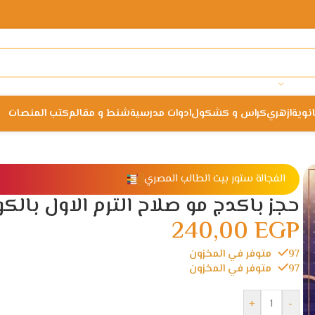
انوية
ازهري
كراس و كشكول
ادوات مدرسية
شنط و مقالم
كتب المنصات
الفجالة ستور بيت الطالب المصري
حجز باكدج مو صلاح الترم الاول بالكو
240,00
EGP
97 متوفر في المخزون
97 متوفر في المخزون
+
-