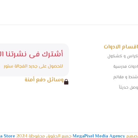
اقسام الادوات
أشترك فى نشرتنا الا
كراس و كشكول
للحصول على جديد الفجالة ستور
ادوات مدرسية
شنط و مقالم
وسائل دفع أمنة
وصل حديثاً
تصميم
MegaPixel Media Agency
جميع الحقوق محفوظة 2024
la Store