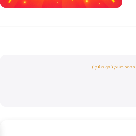
خصومات كبيرة
مع waffarx
ر محمد صلاح ( مو صلاح )