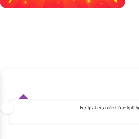
خصومات كبيرة
مع waffarx
 الاواصلت تحفه بجد شكرا جدا