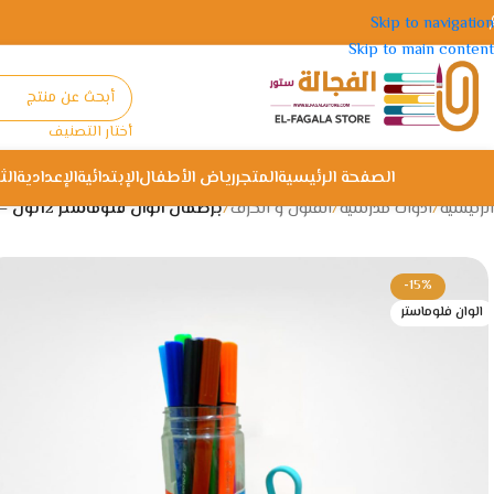
Skip to navigation
Skip to main content
أختار التصنيف
الصفحة الرئيسية
المتجر
رياض الأطفال
الإبتدائية
الإعدادية
الث
الرئيسية
/
ادوات مدرسية
/
الفنون و الحرف
/
برطمان الوان فلوماستر 12لون – Deli C105-06
-15%
الوان فلوماستر