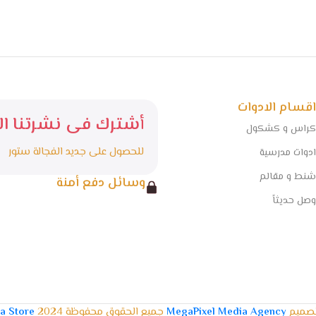
اقسام الادوات
أشترك فى نشرتنا الا
كراس و كشكول
للحصول على جديد الفجالة ستور
ادوات مدرسية
شنط و مقالم
وسائل دفع أمنة
وصل حديثاً
تصميم
MegaPixel Media Agency
جميع الحقوق محفوظة 2024
la Store