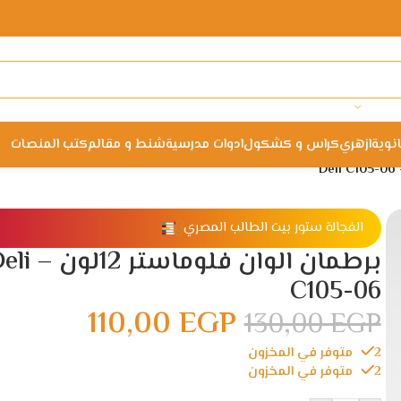
انوية
ازهري
كراس و كشكول
ادوات مدرسية
شنط و مقالم
كتب المنصات
الفجالة ستور بيت الطالب المصري
برطمان الوان فلوماستر 12
C105-06
110,00
EGP
130,00
EGP
2 متوفر في المخزون
2 متوفر في المخزون