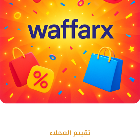
خصومات كبيرة
مع waffarx
تقييم العملاء