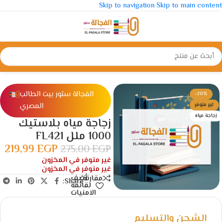
Skip to navigation
Skip to main content
الرئيسية
/
ادوات مدرسية
/
زجاجات مياه
الفجالة ستور بيت الطالب
-20%
المصري
غير متوفر
زجاجة مياه
زجاجة مياه بلاستيك
1000 ملل FL421
219,99
EGP
275,00
EGP
غير متوفر في المخزون
غير متوفر في المخزون
أضف
مقارنة
Share:
لقائمة
الامنيات
الشحن والتسليم