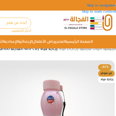
Skip to navigation
Skip to main content
أختار التصنيف
الصفحة الرئيسية
المتجر
رياض الأطفال
الإبتدائية
الإعدادية
الث
الرئيسية
/
ادوات مدرسية
/
زجاجات مياه
/
زجاجة مياه Nice City المدينة 500مل
-20%
غير متوفر
زجاجة مياه