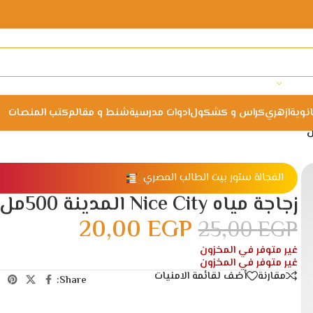
انوية
ازهري
كراس و كشكول
ادوات مدرسية
شنط و مقالم
كتب المنصات
الفجالة ستور بيت الطالب المصري
زجاجة مياه Nice City المدينة 500مل
20,00
EGP
25,00
EGP
غير متوفر في المخزون
غير متوفر في المخزون
مقارنة
أضف لقائمة الامنيات
Share: