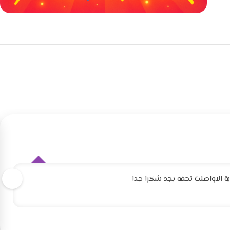
خصومات كبيرة
مع waffarx
 الاواصلت تحفه بجد شكرا جدا