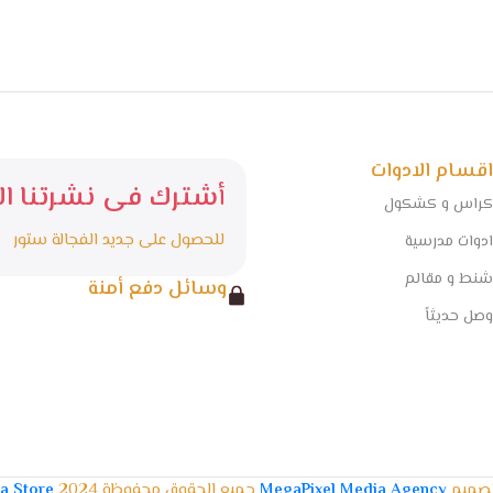
اقسام الادوات
أشترك فى نشرتنا الا
كراس و كشكول
للحصول على جديد الفجالة ستور
ادوات مدرسية
شنط و مقالم
وسائل دفع أمنة
وصل حديثاً
تصميم
MegaPixel Media Agency
جميع الحقوق محفوظة 2024
la Store