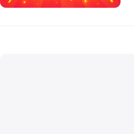
خصومات كبيرة
مع waffarx