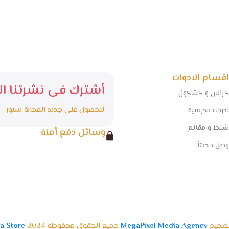
اقسام الادوات
أشترك فى نشرتنا الا
كراس و كشكول
للحصول على جديد الفجالة ستور
ادوات مدرسية
شنط و مقالم
وسائل دفع أمنة
وصل حديثاً
تصميم
MegaPixel Media Agency
جميع الحقوق محفوظة 2024
la Store