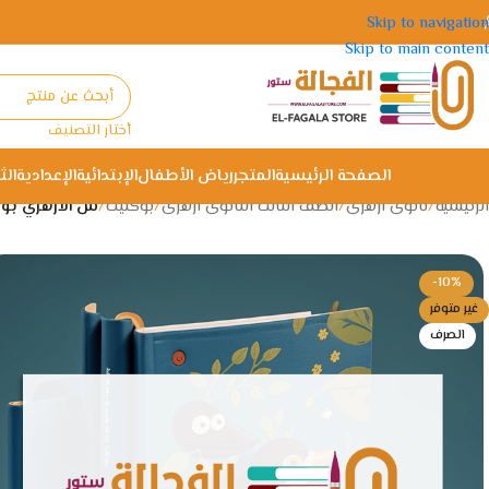
Skip to navigation
Skip to main content
أختار التصنيف
الصفحة الرئيسية
المتجر
رياض الأطفال
الإبتدائية
الإعدادية
الث
الرئيسية
/
ثانوى ازهرى
/
الصف الثالث الثانوى ازهرى
/
بوكليت
/
س الازهري بوك
-10%
غير متوفر
الصرف