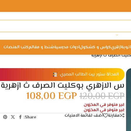
انوية
ازهري
كراس و كشكول
ادوات مدرسية
شنط و مقالم
كتب المنصات
ليت الصرف ث ازهرية
الفجالة ستور بيت الطالب المصري
س الازهري بوكليت الصرف ث ازهرية
108,00
EGP
120,00
EGP
غير متوفر في المخزون
غير متوفر في المخزون
مقارنة
أضف لقائمة الامنيات
Share: