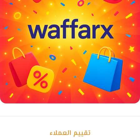
خصومات كبيرة
مع waffarx
تقييم العملاء