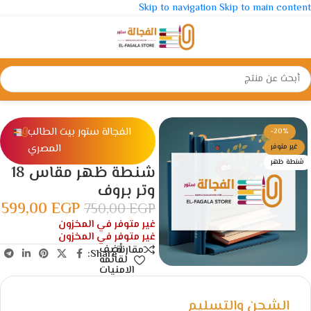
Skip to navigation
Skip to main content
الرئيسية
/
شنط و مقالم
/
شنط
الفجالة ستور بيت الطالب
-20%
المصري
غير متوفر
شنطة ظهر
شنطة ظهر مقاس 18
وتر بروف
599,00
EGP
750,00
EGP
غير متوفر في المخزون
غير متوفر في المخزون
أضف
مقارنة
Share:
لقائمة
الامنيات
الشحن والتسليم