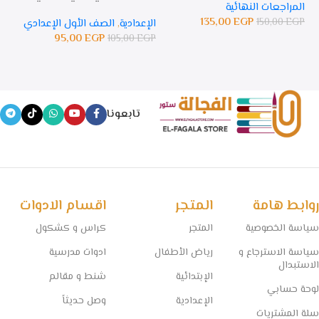
المراجعات النهائية
135,00
EGP
150,00
EGP
الإعدادية
,
الصف الأول الإعدادي
ال
95,00
EGP
105,00
EGP
GP
تابعونا
روابط هامة
المتجر
اقسام الادوات
سياسة الخصوصية
المتجر
كراس و كشكول
سياسة الاسترجاع و
رياض الأطفال
ادوات مدرسية
الاستبدال
الإبتدائية
شنط و مقالم
لوحة حسابي
الإعدادية
وصل حديثاً
سلة المشتريات