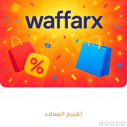
خصومات كبيرة
مع waffarx
تقييم العملاء