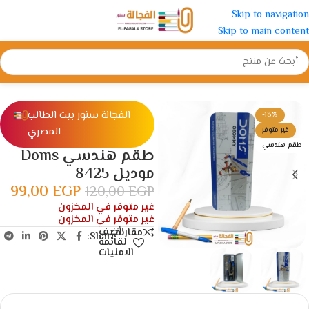
Skip to navigation
Skip to main content
الرئيسية
/
ادوات مدرسية
/
أطقم هندسة
الفجالة ستور بيت الطالب
-18%
المصري
غير متوفر
طقم هندسي
طقم هندسي Doms
موديل 8425
99,00
EGP
120,00
EGP
غير متوفر في المخزون
غير متوفر في المخزون
أضف
مقارنة
Share:
لقائمة
الامنيات