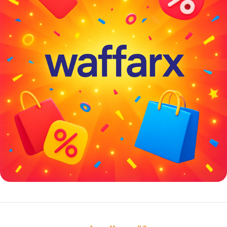
خصومات كبيرة
مع waffarx