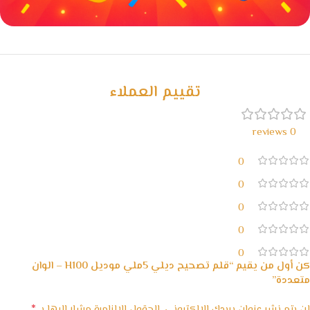
خصومات كبيرة
مع waffarx
تقييم العملاء
0 reviews
0
0
0
0
0
كن أول من يقيم “قلم تصحيح ديلي 5ملي موديل H100 – الوان
متعددة”
*
لن يتم نشر عنوان بريدك الإلكتروني.
الحقول الإلزامية مشار إليها بـ