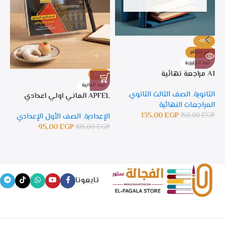
-10%
غير متوفر
لغة انجليزية
A1 مراجعة نهائية
-10%
%
لغة المانية
ل
الثانوية
,
الصف الثالث الثانوي
,
APFEL الماني اولي اعدادي
APFEL 
المراجعات النهائية
135,00
EGP
150,00
EGP
الإعدادية
,
الصف الأول الإعدادي
ال
95,00
EGP
105,00
EGP
GP
تابعونا