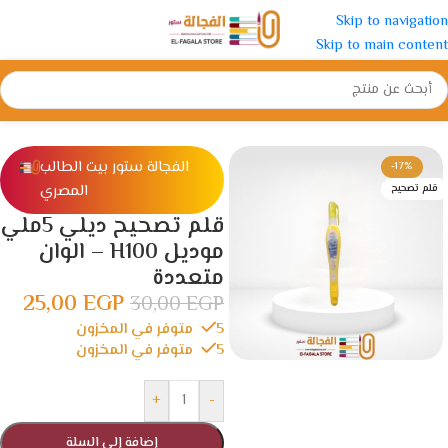
Skip to navigation
Skip to main content
الرئيسية
/
ادوات مدرسية
/
الأقلام
/
اقلام تصحيح
الفجالة ستور بيت الطالب
-17%
المصري
قلم تصحيح
قلم تصحيح ديلي 5ملي
موديل H100 – الوان
متعددة
25,00
EGP
30,00
EGP
5 متوفر في المخزون
5 متوفر في المخزون
+
-
إضافة إلى السلة