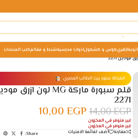
انوية
ازهري
كراس و كشكول
ادوات مدرسية
شنط و مقالم
كتب المنصات
الفجالة ستور بيت الطالب المصري
قلم سبورة ماركة MG لون ازرق مو
2271
10,00
EGP
14,00
EGP
غير متوفر في المخزون
غير متوفر في المخزون
مقارنة
أضف لقائمة الامنيات
Share: