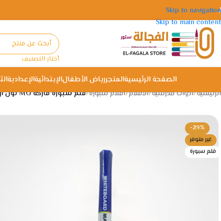
Skip to navigation
Skip to main content
أختار التصنيف
الصفحة الرئيسية
المتجر
رياض الأطفال
الإبتدائية
الإعدادية
الث
الرئيسية
/
ادوات مدرسية
/
الأقلام
/
اقلام سبورة
/
قلم سبورة ماركة MG لون ازرق موديل 2271
-29%
غير متوفر
قلم سبورة