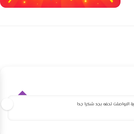
خصومات كبيرة
مع waffarx
 الاواصلت تحفه بجد شكرا جدا