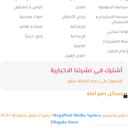
سياسة الخصوصية
المتجر
كراس و كشكول
سياسة الاسترجاع و
رياض الأطفال
ادوات مدرسية
الاستبدال
الإبتدائية
شنط و مقالم
لوحة حسابي
الإعدادية
وصل حديثاً
سلة المشتريات
الثانوية
إتمام الطلب
ثانوى ازهرى
أشترك فى نشرتنا الاخبارية
للحصول على جديد الفجالة ستور
وسائل دفع أمنة
تطوير وتصميم
MegaPixel Media Agency
جميع الحقوق محفوظة 2024
.
Elfagala Store