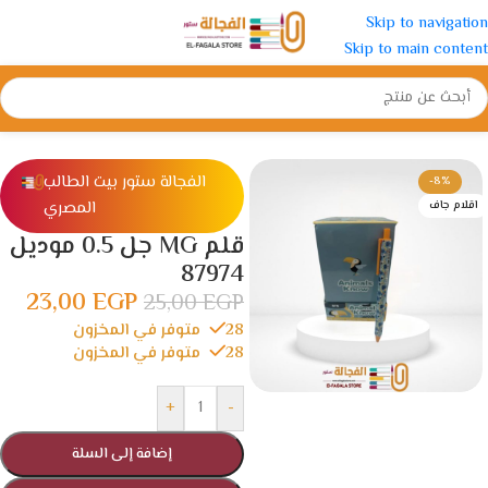
Skip to navigation
Skip to main content
الرئيسية
/
ادوات مدرسية
/
الأقلام
/
اقلام جاف
الفجالة ستور بيت الطالب
-8%
المصري
اقلام جاف
قلم MG جل 0.5 موديل
87974
23,00
EGP
25,00
EGP
28 متوفر في المخزون
28 متوفر في المخزون
+
-
إضافة إلى السلة