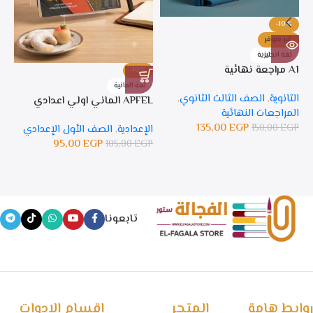
-10%
غير متوفر
لغة انجليزية
A1 مراجعة نهائية
-10%
%
لغة المانية
ل
الثانوية
,
الصف الثالث الثانوي
,
APFEL الماني اولي اعدادي
APFEL 
المراجعات النهائية
135,00
EGP
150,00
EGP
الإعدادية
,
الصف الأول الإعدادي
ال
95,00
EGP
105,00
EGP
GP
تابعونا
روابط هامة
المتجر
اقسام الادوات