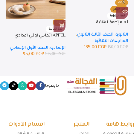
-10%
غير متوفر
لغة انجليزية
A1 مراجعة نهائية
-10%
%
لغة المانية
ل
الثانوية
,
الصف الثالث الثانوي
,
APFEL الماني اولي اعدادي
APFEL 
المراجعات النهائية
135,00
EGP
150,00
EGP
الإعدادية
,
الصف الأول الإعدادي
ال
95,00
EGP
105,00
EGP
GP
تابعونا
روابط هامة
المتجر
اقسام الادوات
سياسة الخصوصية
المتجر
كراس و كشكول