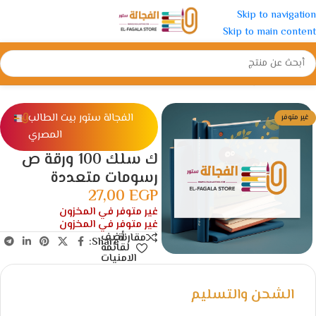
Skip to navigation
Skip to main content
الرئيسية
/
كراس و كشكول
/
كشكول سلك
الفجالة ستور بيت الطالب
غير متوفر
المصري
ك سلك 100 ورقة ص
رسومات متعددة
27,00
EGP
غير متوفر في المخزون
غير متوفر في المخزون
أضف
مقارنة
Share:
لقائمة
الامنيات
الشحن والتسليم