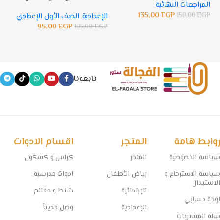
المراجعات النهائية
135,00
EGP
150,00
EGP
الإعدادية
,
الصف الأول الإعدادي
ال
95,00
EGP
105,00
EGP
GP
تابعونا
روابط هامة
المتجر
اقسام الادوات
سياسة الخصوصية
المتجر
كراس و كشكول
سياسة الاسترجاع و
رياض الأطفال
ادوات مدرسية
الاستبدال
الإبتدائية
شنط و مقالم
لوحة حسابي
الإعدادية
وصل حديثاً
سلة المشتريات