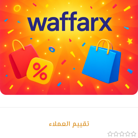
خصومات كبيرة
مع waffarx
تقييم العملاء