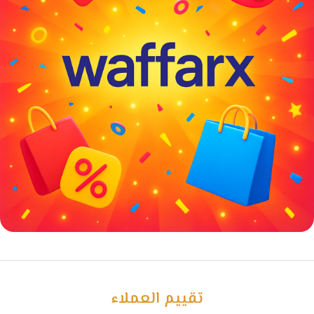
خصومات كبيرة
مع waffarx
تقييم العملاء