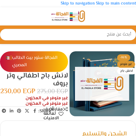
Skip to navigation
Skip to main content
الرئيسية
/
شنط و مقالم
/
لانش باج
الفجالة ستور بيت الطالب
-16%
المصري
غير متوفر
لانش باج
لانش باج اطفالي وتر
بروف
230,00
EGP
275,00
EGP
غير متوفر في المخزون
غير متوفر في المخزون
أضف
مقارنة
Share:
لقائمة
الامنيات
الشحن والتسليم