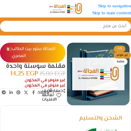
Skip to navigation
Skip to main content
الرئيسية
/
شنط و مقالم
/
مقالم
الفجالة ستور بيت الطالب
-5%
المصري
غير متوفر
مقلمة
مقلمة سوستة واحدة
14,25
EGP
15,00
EGP
غير متوفر في المخزون
غير متوفر في المخزون
أضف
مقارنة
Share:
لقائمة
الامنيات
الشحن والتسليم