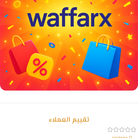
خصومات كبيرة
مع waffarx
تقييم العملاء
0 reviews