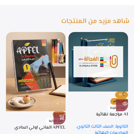
شاهد مزيد من المنتجات
-10%
غير متوفر
لغة انجليزية
A1 مراجعة نهائية
-10%
%
لغة المانية
ل
الثانوية
,
الصف الثالث الثانوي
,
APFEL الماني اولي اعدادي
APFEL 
المراجعات النهائية