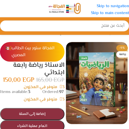
Skip to navigation
Skip to main content
الرئيسية
/
الإبتدائية
/
الصف الرابع الأبتدائي
الفجالة ستور بيت الطالب
-9%
المصري
رياضة
الاستاذ رياضة رابعة
ابتدائي
150,00
EGP
165,00
EGP
3 متوفر في المخزون
Items available:
3
Ordered:
97
3 متوفر في المخزون
إضافة إلى السلة
اتمام عملية الشراء