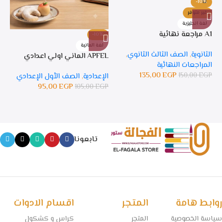
-10%
غير متوفر
لغة انجليزية
A1 مراجعة نهائية
-10%
%
لغة المانية
ل
الثانوية
,
الصف الثالث الثانوي
,
APFEL الماني اولي اعدادي
APFEL 
المراجعات النهائية
135,00
EGP
150,00
EGP
الإعدادية
,
الصف الأول الإعدادي
ال
95,00
EGP
105,00
EGP
GP
تابعونا
روابط هامة
المتجر
اقسام الادوات
سياسة الخصوصية
المتجر
كراس و كشكول