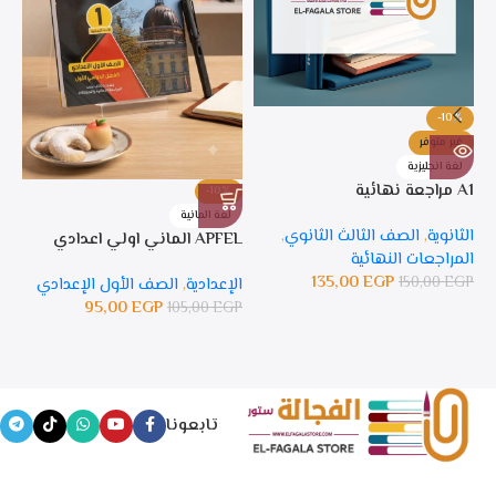
-10%
غير متوفر
لغة انجليزية
A1 مراجعة نهائية
-10%
%
لغة المانية
ل
الثانوية
,
الصف الثالث الثانوي
,
APFEL الماني اولي اعدادي
APFEL 
المراجعات النهائية
135,00
EGP
150,00
EGP
الإعدادية
,
الصف الأول الإعدادي
ال
95,00
EGP
105,00
EGP
GP
تابعونا