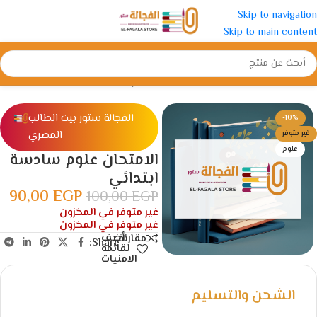
Skip to navigation
Skip to main content
الرئيسية
/
الإبتدائية
/
الصف السادس الأبتدائي
الفجالة ستور بيت الطالب
-10%
المصري
غير متوفر
علوم
الامتحان علوم سادسة
ابتدائي
90,00
EGP
100,00
EGP
غير متوفر في المخزون
غير متوفر في المخزون
أضف
مقارنة
Share:
لقائمة
الامنيات
الشحن والتسليم