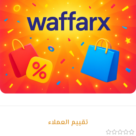
خصومات كبيرة
مع waffarx
تقييم العملاء