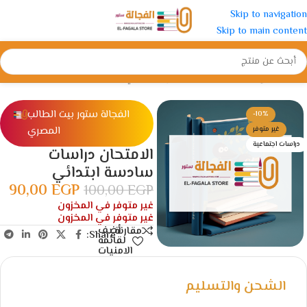
Skip to navigation
Skip to main content
الرئيسية
/
الإبتدائية
/
الصف السادس الأبتدائي
الفجالة ستور بيت الطالب
-10%
المصري
غير متوفر
دراسات اجتماعية
الامتحان دراسات
سادسة ابتدائي
90,00
EGP
100,00
EGP
غير متوفر في المخزون
غير متوفر في المخزون
أضف
مقارنة
Share:
لقائمة
الامنيات
الشحن والتسليم