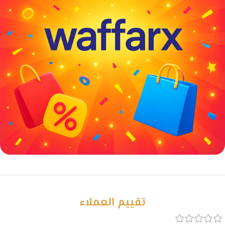
خصومات كبيرة
مع waffarx
تقييم العملاء