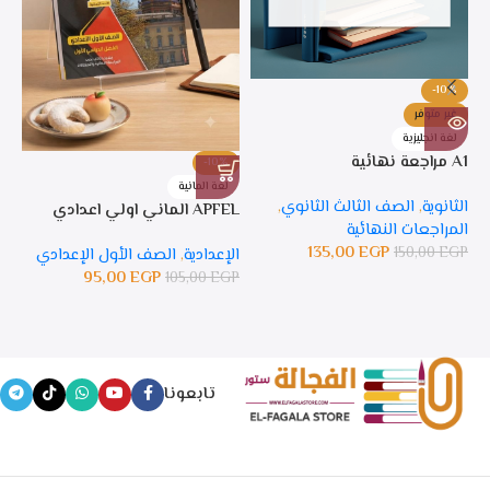
-10%
غير متوفر
لغة انجليزية
A1 مراجعة نهائية
-10%
%
لغة المانية
ل
الثانوية
,
الصف الثالث الثانوي
,
APFEL الماني اولي اعدادي
APFEL 
المراجعات النهائية
135,00
EGP
150,00
EGP
الإعدادية
,
الصف الأول الإعدادي
ال
95,00
EGP
105,00
EGP
GP
تابعونا