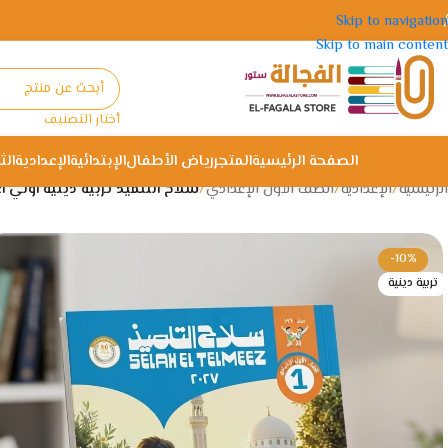
Skip to navigation
Skip to main content
أختار التصنيف
الصفحة الرئيسية
المتجر
رياض الأطفال
الإبتدائية
الإعدادية
الث
الرئيسية
/
الإعدادية
/
الصف الأول الإعدادي
/
سلاح التلميذ تربية دينية اولي ا
-10%
تربية دينية