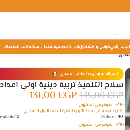
انوية
ازهري
كراس و كشكول
ادوات مدرسية
شنط و مقالم
كتب المنصات
عدادي
الفجالة ستور بيت الطالب المصري
سلاح التلميذ تربية دينية اولي اعدا
131,00
EGP
145,00
EGP
10 متوفر في المخزون
كتاب المعلم فى مادة التربية الدينية للصف الاول الاعدادي
vailable:
10
Ordered:
90
10 متوفر في المخزون