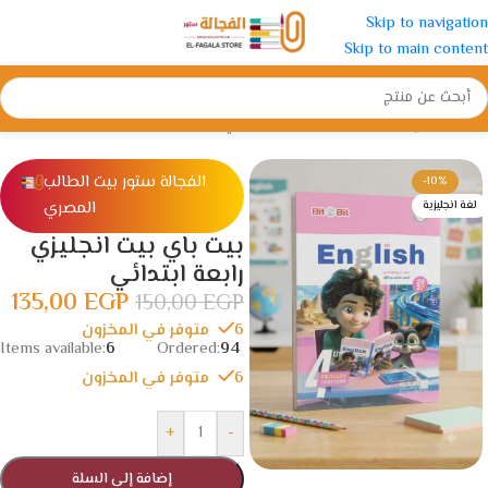
Skip to navigation
Skip to main content
الرئيسية
/
الإبتدائية
/
الصف الرابع الأبتدائي
الفجالة ستور بيت الطالب
-10%
المصري
لغة انجليزية
بيت باي بيت انجليزي
رابعة ابتدائي
135,00
EGP
150,00
EGP
6 متوفر في المخزون
Items available:
6
Ordered:
94
6 متوفر في المخزون
+
-
إضافة إلى السلة