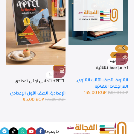
-10%
غير متوفر
لغة انجليزية
A1 مراجعة نهائية
-10%
%
لغة المانية
ل
الثانوية
,
الصف الثالث الثانوي
,
APFEL الماني اولي اعدادي
APFEL 
المراجعات النهائية
135,00
EGP
150,00
EGP
الإعدادية
,
الصف الأول الإعدادي
ال
95,00
EGP
105,00
EGP
GP
تابعونا